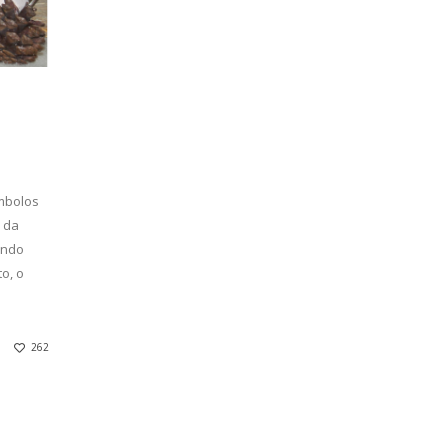
mbolos
 da
endo
o, o
262