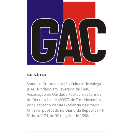
GAC VÁLEGA
Somos o Grupo de Acção Cultural de Válega
(GAC) fundado em Fevereiro de 1986.
Associação de Utilidade Pública, nos termos
do Decreto Lei n.º 460/77. de 7 de Novembro,
por Despacho de Sua Excelência o Primeiro
Ministro, publicado no Diário da República – II
Série, n.º 174, de 30 de Julho de 1998.