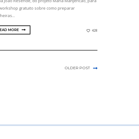
ia João Resende, do projeto Maria Manjericão, para
workshop gratuito sobre como preparar
heiras...
EAD MORE
428
OLDER POST