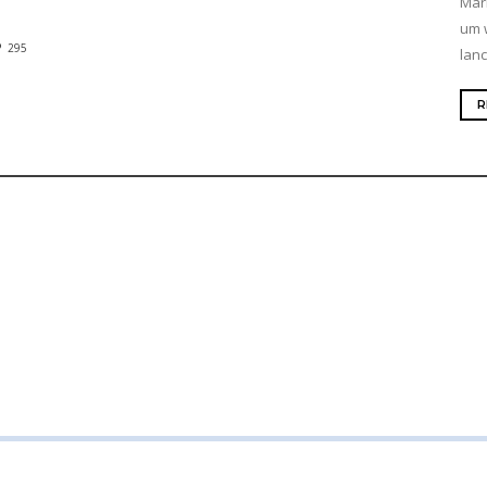
Mar
um 
295
lanc
R