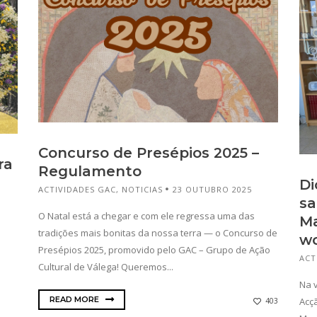
Concurso de Presépios 2025 –
ra
Regulamento
Di
ACTIVIDADES GAC
,
NOTICIAS
23 OUTUBRO 2025
sa
O Natal está a chegar e com ele regressa uma das
Ma
tradições mais bonitas da nossa terra — o Concurso de
wo
Presépios 2025, promovido pelo GAC – Grupo de Ação
ACT
Cultural de Válega! Queremos...
Na v
READ MORE
Acçã
403