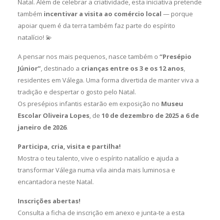
Natal. Além de celebrar a criatividade, esta iniciativa pretende
também
incentivar a visita ao comércio local
— porque
apoiar quem é da terra também faz parte do espírito
natalício! 💫
A pensar nos mais pequenos, nasce também o
“Presépio
Júnior”
, destinado a
crianças entre os 3 e os 12 anos
,
residentes em Válega. Uma forma divertida de manter viva a
tradição e despertar o gosto pelo Natal.
Os presépios infantis estarão em exposição no
Museu
Escolar Oliveira Lopes
, de
10 de dezembro de 2025 a 6 de
janeiro de 2026
.
Participa, cria, visita e partilha!
Mostra o teu talento, vive o espírito natalício e ajuda a
transformar Válega numa vila ainda mais luminosa e
encantadora neste Natal.
Inscrições abertas!
Consulta a ficha de inscrição em anexo e junta-te a esta