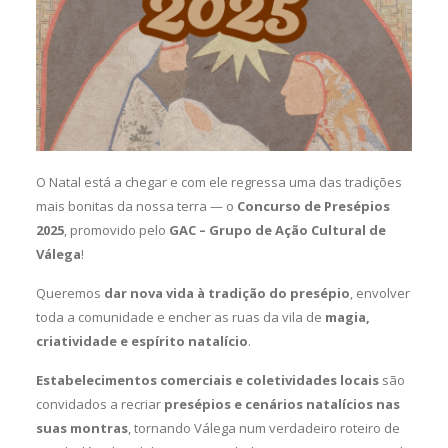
O Natal está a chegar e com ele regressa uma das tradições
mais bonitas da nossa terra — o
Concurso de Presépios
2025
, promovido pelo
GAC – Grupo de Ação Cultural de
Válega
!
Queremos
dar nova vida à tradição do presépio
, envolver
toda a comunidade e encher as ruas da vila de
magia,
criatividade e espírito natalício
.
Estabelecimentos comerciais e coletividades locais
são
convidados a recriar
presépios e cenários natalícios nas
suas montras
, tornando Válega num verdadeiro roteiro de