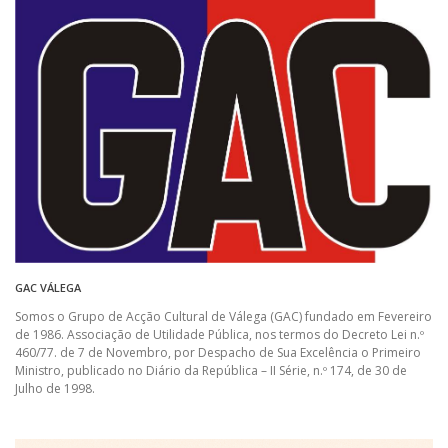
GAC VÁLEGA
Somos o Grupo de Acção Cultural de Válega (GAC) fundado em Fevereiro
de 1986. Associação de Utilidade Pública, nos termos do Decreto Lei n.º
460/77. de 7 de Novembro, por Despacho de Sua Excelência o Primeiro
Ministro, publicado no Diário da República – II Série, n.º 174, de 30 de
Julho de 1998.