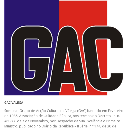
GAC VÁLEGA
Somos o Grupo de Acção Cultural de Válega (GAC) fundado em Fevereiro
de 1986. Associação de Utilidade Pública, nos termos do Decreto Lei n.º
460/77. de 7 de Novembro, por Despacho de Sua Excelência o Primeiro
Ministro, publicado no Diário da República – II Série, n.º 174, de 30 de