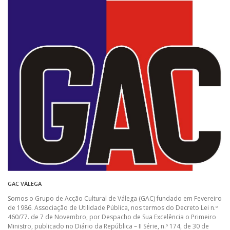
GAC VÁLEGA
Somos o Grupo de Acção Cultural de Válega (GAC) fundado em Fevereiro
de 1986. Associação de Utilidade Pública, nos termos do Decreto Lei n.º
460/77. de 7 de Novembro, por Despacho de Sua Excelência o Primeiro
Ministro, publicado no Diário da República – II Série, n.º 174, de 30 de