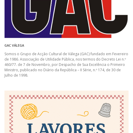
GAC VÁLEGA
Somos o Grupo de Acção Cultural de Válega (GAC) fundado em Fevereiro
de 1986. Associação de Utilidade Pública, nos termos do Decreto Lei n.º
460/77. de 7 de Novembro, por Despacho de Sua Excelência o Primeiro
Ministro, publicado no Diário da República – II Série, n.º 174, de 30 de
Julho de 1998.