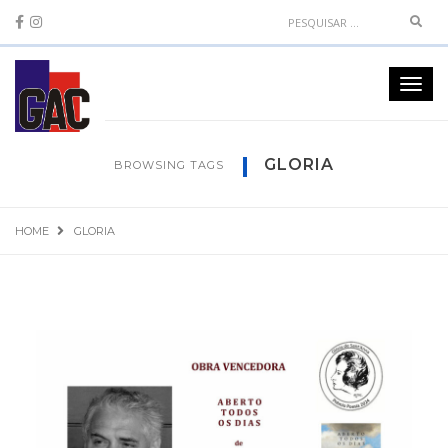
Sear
Toggl
navig
GLORIA
BROWSING TAGS
HOME
GLORIA