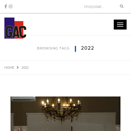
Sear
Toggl
navig
2022
BROWSING TAGS
HOME
2022