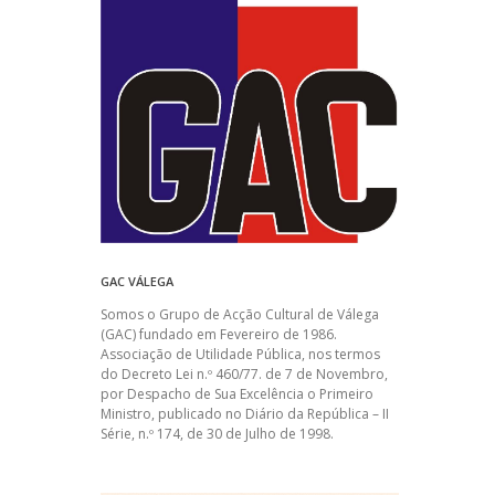
GAC VÁLEGA
Somos o Grupo de Acção Cultural de Válega
(GAC) fundado em Fevereiro de 1986.
Associação de Utilidade Pública, nos termos
do Decreto Lei n.º 460/77. de 7 de Novembro,
por Despacho de Sua Excelência o Primeiro
Ministro, publicado no Diário da República – II
Série, n.º 174, de 30 de Julho de 1998.