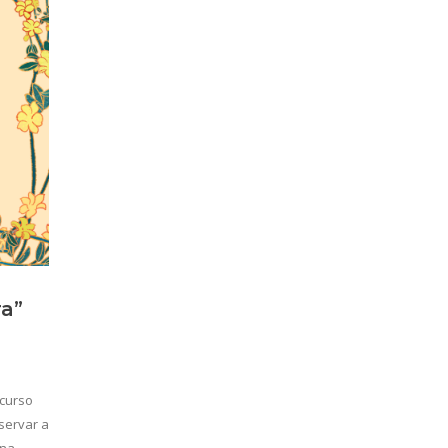
ra”
ncurso
servar a
 na