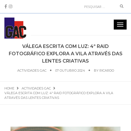
Sear
Toggl
navig
VÁLEGA ESCRITA COM LUZ: 4º RAID
FOTOGRÁFICO EXPLORA A VILA ATRAVÉS DAS
LENTES CRIATIVAS
ACTIVIDADES GAC
07 OUTUBRO 2024
BY
RICARDO
HOME
ACTIVIDADES GAC
VÁLEGA ESCRITA COM LUZ: 4º RAID FOTOGRÁFICO EXPLORA A VILA
ATRAVÉS DAS LENTES CRIATIVAS