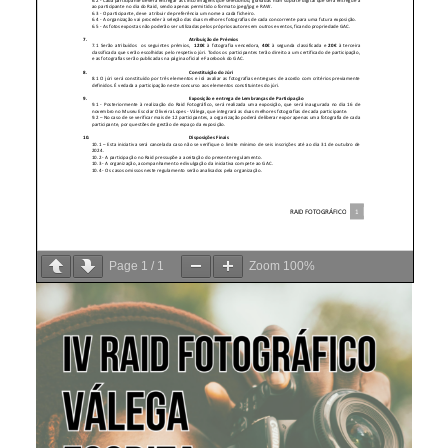
Page
1
/
1
Zoom
100%