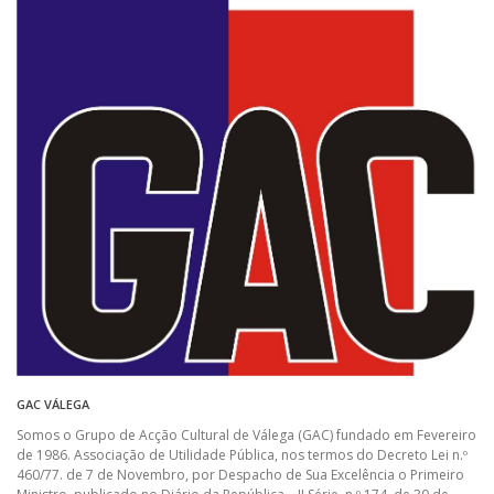
GAC VÁLEGA
Somos o Grupo de Acção Cultural de Válega (GAC) fundado em Fevereiro
de 1986. Associação de Utilidade Pública, nos termos do Decreto Lei n.º
460/77. de 7 de Novembro, por Despacho de Sua Excelência o Primeiro