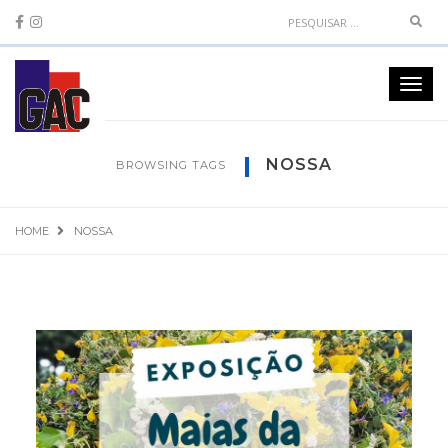
Sear
Toggl
navig
NOSSA
BROWSING TAGS
HOME
NOSSA