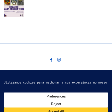
Descobre mais
SEGUE-NOS @ INSTAGRAM
GRUPO DE ACÇÃO CULTURAL DE VÁLEGA © 2019
PAPERIO IS PROUDLY
POWERED BY
THEMEZAA.