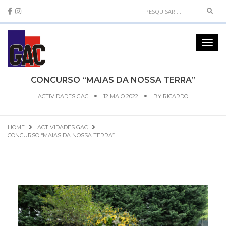
Sear
Toggl
navig
CONCURSO “MAIAS DA NOSSA TERRA”
ACTIVIDADES GAC
12 MAIO 2022
BY
RICARDO
HOME
ACTIVIDADES GAC
CONCURSO “MAIAS DA NOSSA TERRA”