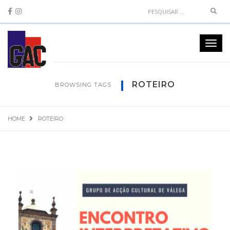
Sear
Toggl
navig
ROTEIRO
BROWSING TAGS
HOME
ROTEIRO