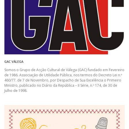
GAC VÁLEGA
Somos o Grupo de Acção Cultural de Válega (GAC) fundado em Fevereiro
de 1986. Associação de Utilidade Pública, nos termos do Decreto Lei n.º
460/77. de 7 de Novembro, por Despacho de Sua Excelência o Primeiro
Ministro, publicado no Diário da República – II Série, n.º 174, de 30 de
Julho de 1998.